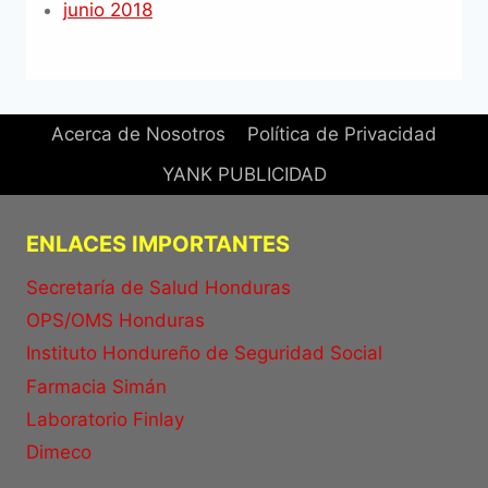
junio 2018
Acerca de Nosotros
Política de Privacidad
YANK PUBLICIDAD
ENLACES IMPORTANTES
Secretaría de Salud Honduras
OPS/OMS Honduras
Instituto Hondureño de Seguridad Social
Farmacia Simán
Laboratorio Finlay
Dimeco