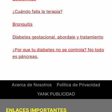
¿Cuándo falla la terapia?
Bronquitis
Diabetes gestacional, abordaje y tratamiento
¿Por que tu diabetes no se controla? No todo
es páncreas.
Acerca de Nosotros
Política de Privacidad
YANK PUBLICIDAD
ENLACES IMPORTANTES