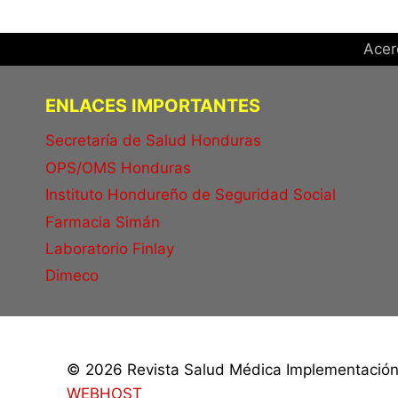
Acer
ENLACES IMPORTANTES
Secretaría de Salud Honduras
OPS/OMS Honduras
Instituto Hondureño de Seguridad Social
Farmacia Simán
Laboratorio Finlay
Dimeco
© 2026 Revista Salud Médica Implementación 
WEBHOST