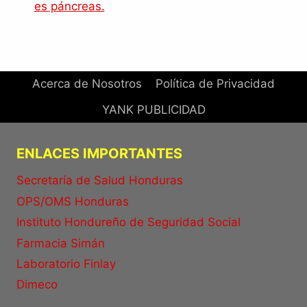
es páncreas.
Acerca de Nosotros
Política de Privacidad
YANK PUBLICIDAD
ENLACES IMPORTANTES
Secretaría de Salud Honduras
OPS/OMS Honduras
Instituto Hondureño de Seguridad Social
Farmacia Simán
Laboratorio Finlay
Dimeco