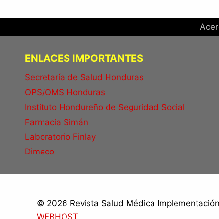
H.
Acer
ENLACES IMPORTANTES
Secretaría de Salud Honduras
OPS/OMS Honduras
Instituto Hondureño de Seguridad Social
Farmacia Simán
Laboratorio Finlay
Dimeco
© 2026 Revista Salud Médica Implementación 
WEBHOST