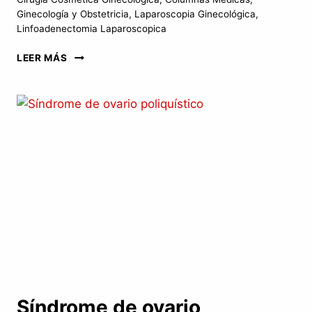
Ginecología y Obstetricia
,
Laparoscopia Ginecológica
,
Linfoadenectomia Laparoscopica
LA
LEER MÁS
HISTEROSCOPIA
COMO
MÉTODO
DIAGNÓSTICO
Y
TERAPÉUTICO
Síndrome de ovario