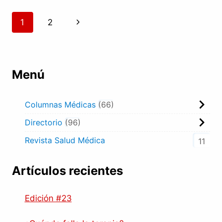
EN
ONCOLOGÍA
Navegación
Siguiente
1
2
GINECOLÓGICA
de
página
página
Menú
Columnas Médicas
66
Directorio
96
Revista Salud Médica
11
Artículos recientes
Edición #23