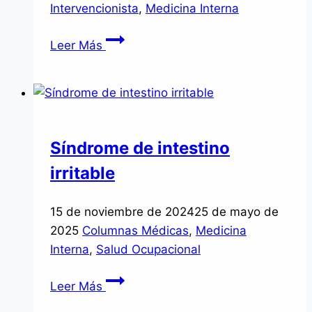
Intervencionista
,
Medicina Interna
Implante
Leer Más
de
válvula
aórtica
por
catéter
Síndrome de intestino
“TAVI”
irritable
15 de noviembre de 2024
25 de mayo de
2025
Columnas Médicas
,
Medicina
Interna
,
Salud Ocupacional
Síndrome
Leer Más
de