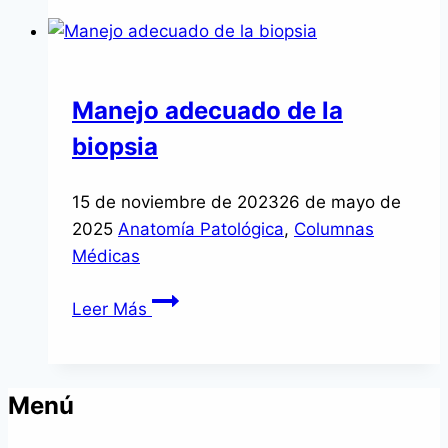
intestino
irritable
Manejo adecuado de la
biopsia
15 de noviembre de 2023
26 de mayo de
2025
Anatomía Patológica
,
Columnas
Médicas
Manejo
Leer Más
adecuado
de
la
Menú
biopsia