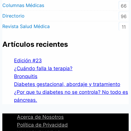
Columnas Médicas
66
Directorio
96
Revista Salud Médica
11
Artículos recientes
Edición #23
¿Cuándo falla la terapia?
Bronquitis
Diabetes gestacional, abordaje y tratamiento
¿Por que tu diabetes no se controla? No todo es
páncreas.
Acerca de Nosotros
Política de Privacidad