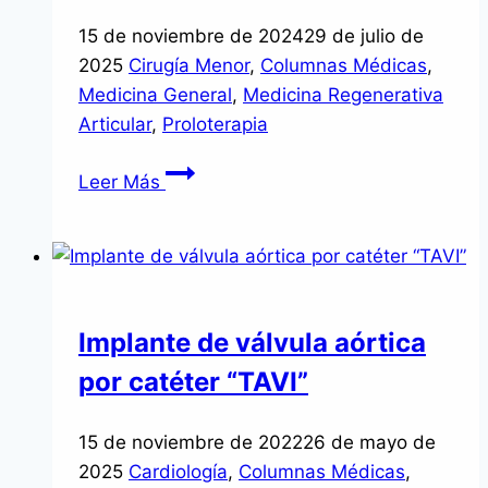
15 de noviembre de 2024
29 de julio de
2025
Cirugía Menor
,
Columnas Médicas
,
Medicina General
,
Medicina Regenerativa
Articular
,
Proloterapia
Alergias
Leer Más
a
los
gatos
Implante de válvula aórtica
por catéter “TAVI”
15 de noviembre de 2022
26 de mayo de
2025
Cardiología
,
Columnas Médicas
,