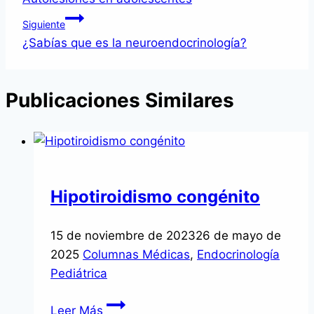
de
Siguiente
entradas
¿Sabías que es la neuroendocrinología?
Publicaciones Similares
Hipotiroidismo congénito
15 de noviembre de 2023
26 de mayo de
2025
Columnas Médicas
,
Endocrinología
Pediátrica
Hipotiroidismo
Leer Más