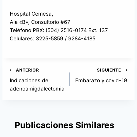
Hospital Cemesa,
Ala «B», Consultorio #67
Teléfono PBX:
(504)
2516-0174
Ext. 137
Celulares:
3225-5859
/
9284-4185
Navegación
ANTERIOR
SIGUIENTE
Indicaciones de
Embarazo y covid-19
de
adenoamigdalectomia
entradas
Publicaciones Similares