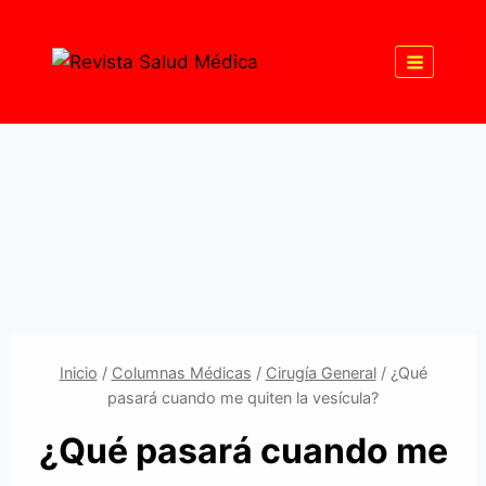
Saltar
al
contenido
Inicio
/
Columnas Médicas
/
Cirugía General
/
¿Qué
pasará cuando me quiten la vesícula?
¿Qué pasará cuando me