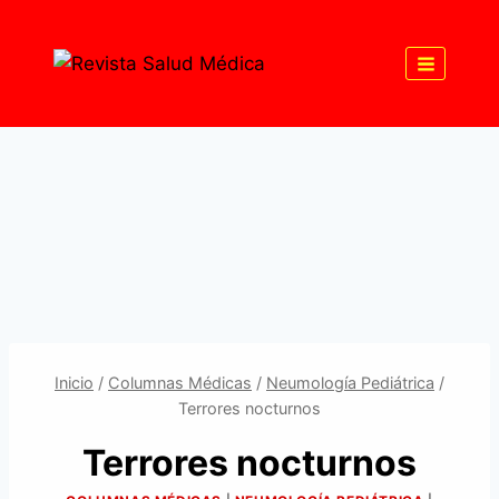
Saltar
al
contenido
Inicio
/
Columnas Médicas
/
Neumología Pediátrica
/
Terrores nocturnos
Terrores nocturnos